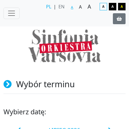
A
PL
|
EN
A
A
A
A
A
Wybór terminu
Wybierz datę: