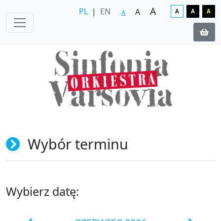
A
PL
|
EN
A
A
A
A
A
Wybór terminu
Wybierz datę: